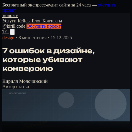
Бесплатный экспресс-аудит сайта за 24 часа —
обсудить
проект
молоко
/
Услуги
Кейсы
Блог
Контакты
@kirill.code
Обсудить проект
TG
design
•
8 мин. чтения
•
15.12.2025
7 ошибок в дизайне,
которые убивают
конверсию
Кирилл Молочинский
Автор статьи