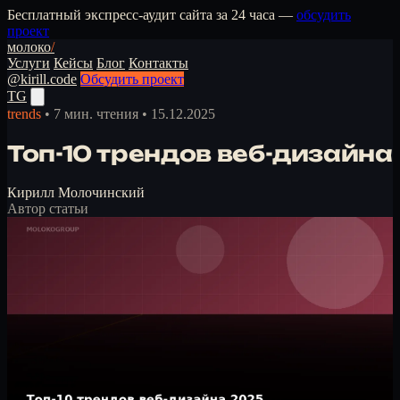
Бесплатный экспресс-аудит сайта за 24 часа —
обсудить
проект
молоко
/
Услуги
Кейсы
Блог
Контакты
@kirill.code
Обсудить проект
TG
trends
•
7 мин. чтения
•
15.12.2025
Топ-10 трендов веб-дизайна
Кирилл Молочинский
Автор статьи