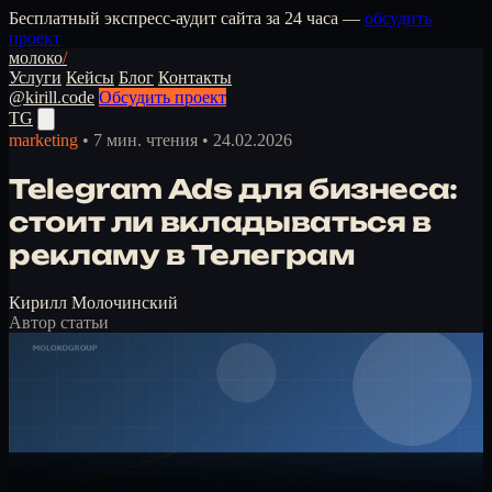
Бесплатный экспресс-аудит сайта за 24 часа —
обсудить
проект
молоко
/
Услуги
Кейсы
Блог
Контакты
@kirill.code
Обсудить проект
TG
marketing
•
7 мин. чтения
•
24.02.2026
Telegram Ads для бизнеса:
стоит ли вкладываться в
рекламу в Телеграм
Кирилл Молочинский
Автор статьи