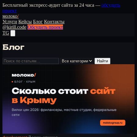
Бесплатный экспресс-аудит сайта за 24 часа —
обсудить
проект
молоко
/
Услуги
Кейсы
Блог
Контакты
@kirill.code
Обсудить проект
TG
Блог
Найти